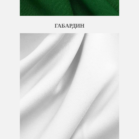
ГАБАРДИН