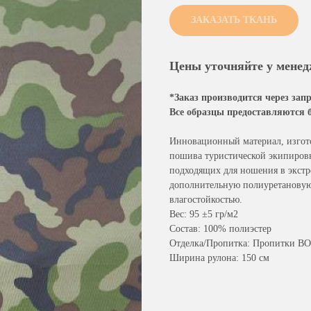
ЗАКАЗАТЬ ТКАНЬ
Цены уточняйте у мене
*Заказ производится через зап
Все образцы предоставляются б
Инновационный материал, изгот
пошива туристической экипировк
подходящих для ношения в экстр
дополнительную полиуретановую 
влагостойкостью.
Вес: 95 ±5 гр/м2
Состав: 100% полиэстер
Отделка/Пропитка: Пропитки В
Ширина рулона: 150 см