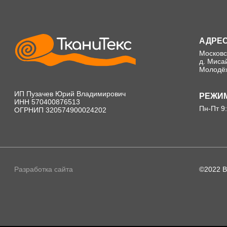
АДРЕ
Московс
д. Миса
Молодёж
ИП Пузачев Юрий Владимирович
РЕЖИМ
ИНН 570400876513
Пн-Пт 9
ОГРНИП 320574900024202
Разработка сайта
©2022 