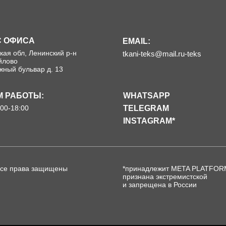
С ОФИСА
EMAIL:
кая обл, Ленинский р-н
tkani-teks@mail.ru-teks
йлово
ный бульвар д. 13
 РАБОТЫ:
WHATSAPP
:00-18:00
TELEGRAM
INSTAGRAM*
Все права защищены
*принадлежит META PLATFORM
признана экстремистской
и запрещена в России